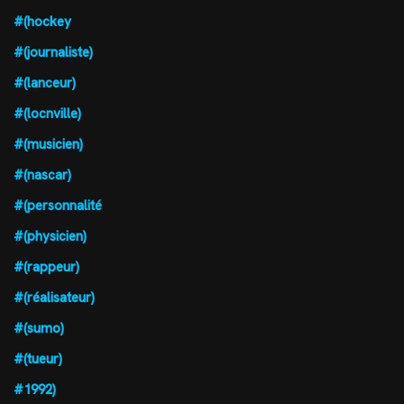
#(hockey
#(journaliste)
#(lanceur)
#(locnville)
#(musicien)
#(nascar)
#(personnalité
#(physicien)
#(rappeur)
#(réalisateur)
#(sumo)
#(tueur)
#1992)