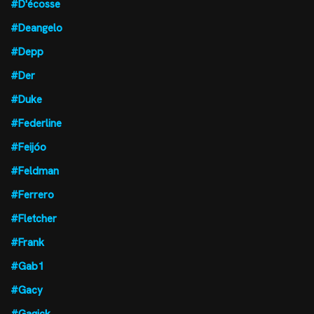
#D'écosse
#Deangelo
#Depp
#Der
#Duke
#Federline
#Feijóo
#Feldman
#Ferrero
#Fletcher
#Frank
#Gab1
#Gacy
#Gagick