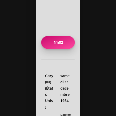
1m82
Gary
same
(IN)
di 11
(État
déce
s-
mbre
Unis
1954
)
Date de