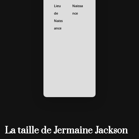
Lieu
Naissa
de
nce
Naiss
ance
La taille de Jermaine Jackson