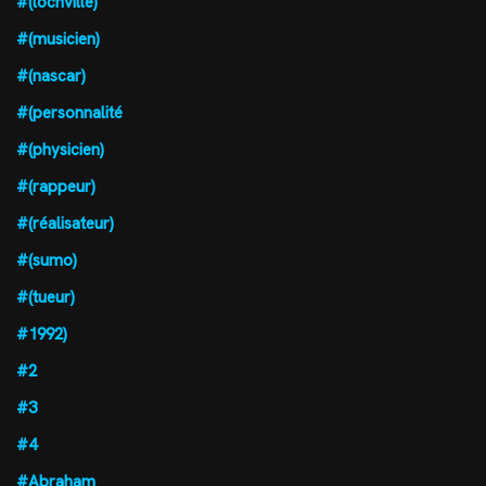
#(locnville)
#(musicien)
#(nascar)
#(personnalité
#(physicien)
#(rappeur)
#(réalisateur)
#(sumo)
#(tueur)
#1992)
#2
#3
#4
#Abraham