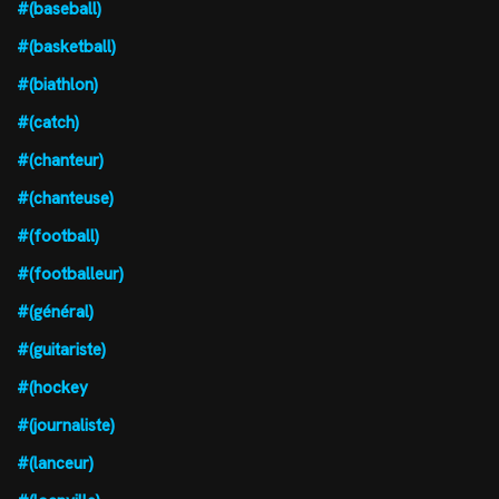
#(baseball)
#(basketball)
#(biathlon)
#(catch)
#(chanteur)
#(chanteuse)
#(football)
#(footballeur)
#(général)
#(guitariste)
#(hockey
#(journaliste)
#(lanceur)