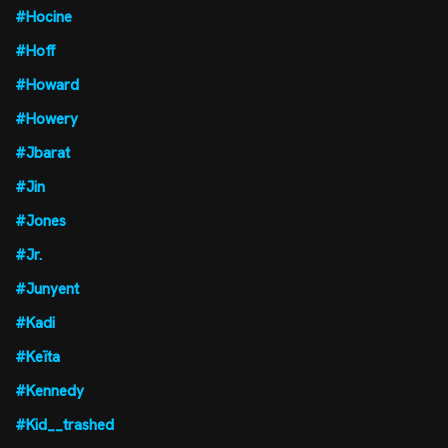
#Hocine
#Hoff
#Howard
#Howery
#Jbarat
#Jin
#Jones
#Jr.
#Junyent
#Kadi
#Keïta
#Kennedy
#Kid__trashed