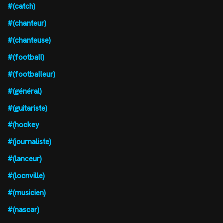
#(catch)
#(chanteur)
#(chanteuse)
#(football)
#(footballeur)
#(général)
#(guitariste)
#(hockey
#(journaliste)
#(lanceur)
#(locnville)
#(musicien)
#(nascar)