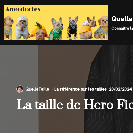
Skip
Quelle 
to
Connaître la
content
QuelleTaille
20/02/2024
La taille de Hero Fi