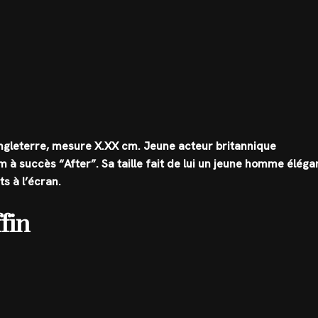
Angleterre, mesure
X.XX cm
. Jeune acteur britannique
lm à succès “After”. Sa taille fait de lui un jeune homme éléga
s à l’écran.
fin