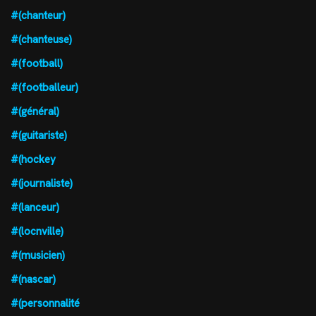
#(chanteur)
#(chanteuse)
#(football)
#(footballeur)
#(général)
#(guitariste)
#(hockey
#(journaliste)
#(lanceur)
#(locnville)
#(musicien)
#(nascar)
#(personnalité