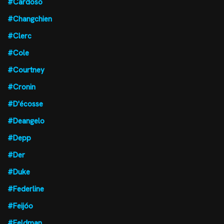
#Cardoso
#Changchien
#Clerc
#Cole
#Courtney
#Cronin
#D'écosse
#Deangelo
#Depp
#Der
#Duke
#Federline
#Feijóo
#Feldman