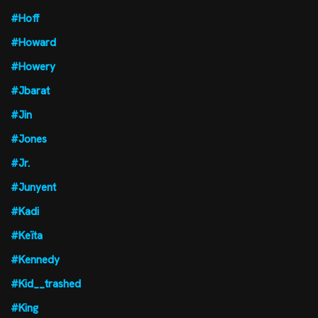
#Hoff
#Howard
#Howery
#Jbarat
#Jin
#Jones
#Jr.
#Junyent
#Kadi
#Keïta
#Kennedy
#Kid__trashed
#King