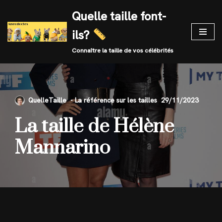
Quelle taille font-
Skip
ils?
to
content
Connaître la taille de vos célébrités
QuelleTaille
29/11/2023
La taille de Hélène
Mannarino