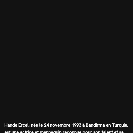
Hande Ercel, née le 24 novembre 1993 à Bandirma en Turquie,
est une actrice et mannequin reconnue pour son talent et sa