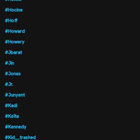
#Hocine
#Hoff
#Howard
#Howery
#Jbarat
#Jin
#Jones
#Jr.
#Junyent
#Kadi
#Keïta
#Kennedy
#Kid__trashed