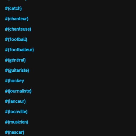
#(catch)
#(chanteur)
#(chanteuse)
#(football)
#(footballeur)
#(général)
#(guitariste)
#(hockey
#(journaliste)
#(lanceur)
#(locnville)
#(musicien)
#(nascar)