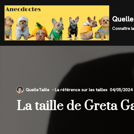
Skip
Quelle 
to
Connaître la
content
QuelleTaille
04/05/2024
La taille de Greta 