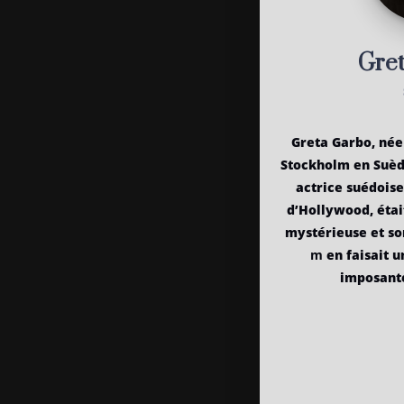
Gre
Greta Garbo, née
Stockholm en Suèd
actrice suédoise
d’Hollywood, étai
mystérieuse et son
m
en faisait u
imposante