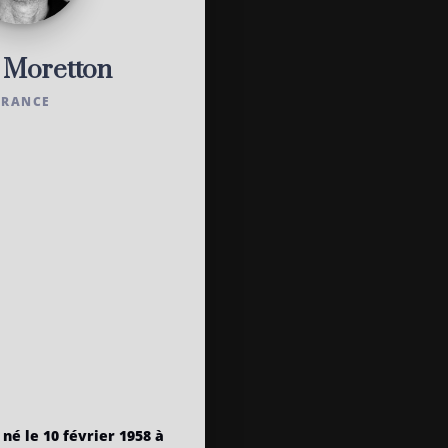
s Moretton
FRANCE
 né le 10 février 1958 à