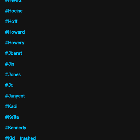
#Hewitt
#Hocine
#Hoff
#Howard
#Howery
#Jbarat
#Jin
#Jones
#Jr.
#Junyent
#Kadi
#Keïta
#Kennedy
#Kid__trashed