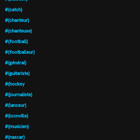
#(catch)
#(chanteur)
#(chanteuse)
#(football)
#(footballeur)
#(général)
#(guitariste)
#(hockey
#(journaliste)
#(lanceur)
#(locnville)
#(musicien)
#(nascar)