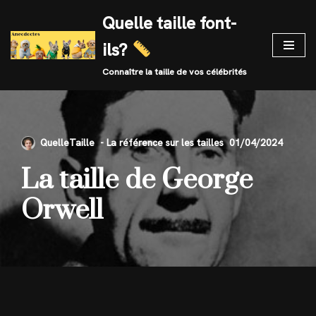
Quelle taille font-
Skip
ils?
to
content
Connaître la taille de vos célébrités
QuelleTaille
01/04/2024
La taille de George
Orwell