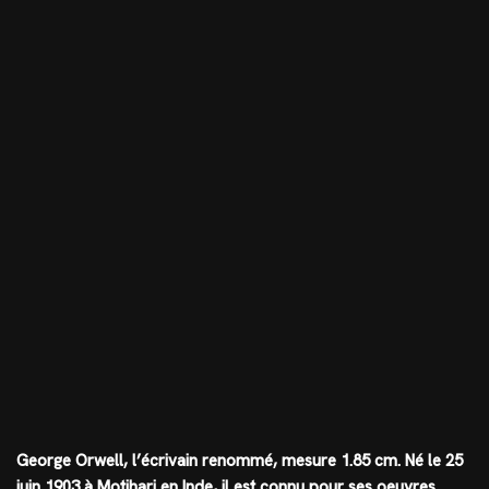
George Orwell, l’écrivain renommé, mesure
1.85 cm
. Né le 25
juin 1903 à Motihari en Inde, il est connu pour ses oeuvres