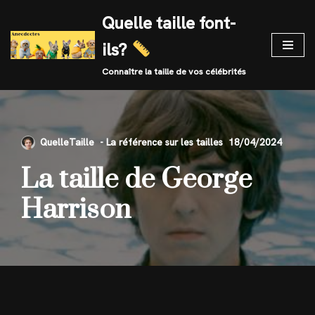
Quelle taille font-
Skip
ils?
to
content
Connaître la taille de vos célébrités
QuelleTaille
18/04/2024
La taille de George
Harrison