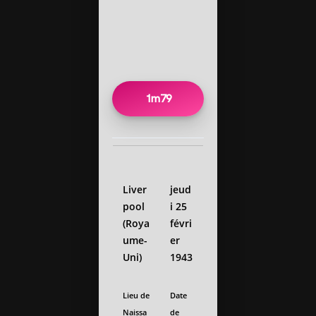
1m79
Liver
jeud
pool
i 25
(Roya
févri
ume-
er
Uni)
1943
Lieu de
Date
Naissa
de