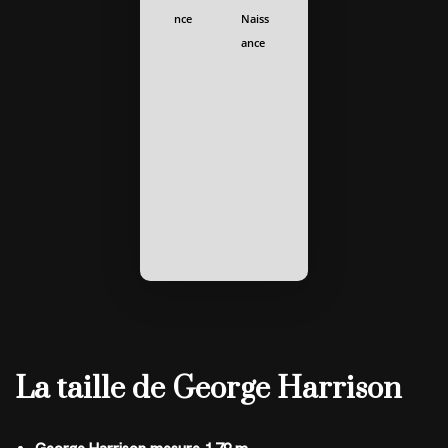
nce
Naiss
ance
La taille de George Harrison