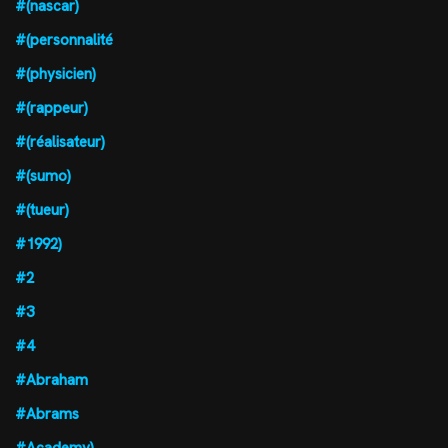
#(nascar)
#(personnalité
#(physicien)
#(rappeur)
#(réalisateur)
#(sumo)
#(tueur)
#1992)
#2
#3
#4
#Abraham
#Abrams
#Academy)