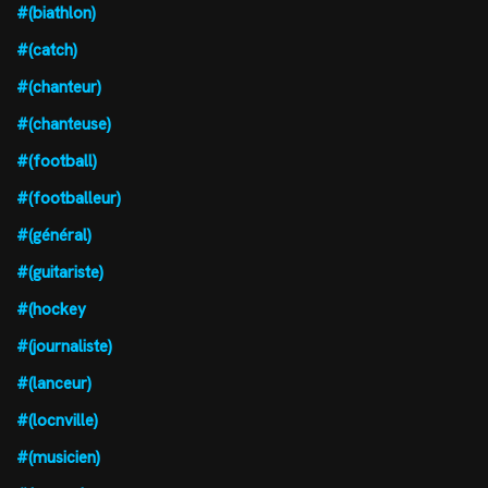
#(biathlon)
#(catch)
#(chanteur)
#(chanteuse)
#(football)
#(footballeur)
#(général)
#(guitariste)
#(hockey
#(journaliste)
#(lanceur)
#(locnville)
#(musicien)