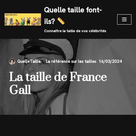
Quelle taille font-
Skip
ils?
to
content
Connaître la taille de vos célébrités
QuelleTaille
16/03/2024
La taille de France
Gall