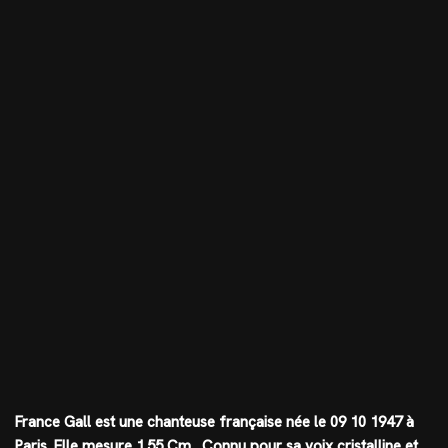
France Gall est une chanteuse française née le 09 10 1947 à
Paris. Elle mesure
1.55 Cm
. Connu pour sa voix cristalline et