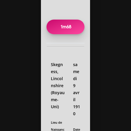
1m68
Skegn
sa
ess,
me
Lincol
di
nshire
9
(Royau
avr
me-
il
Uni)
191
0
Lieu de
Naissanc
Date