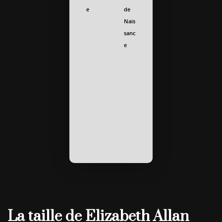
e
de
Nais
sanc
e
La taille de Elizabeth Allan