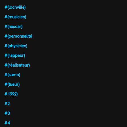
#(locnville)
#(musicien)
#(nascar)
#(personnalité
#(physicien)
#(rappeur)
#(réalisateur)
#(sumo)
#(tueur)
#1992)
#2
#3
#4