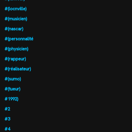
#(locnville)
#(musicien)
#(nascar)
#(personnalité
#(physicien)
#(rappeur)
#(réalisateur)
#(sumo)
#(tueur)
#1992)
#2
#3
#4