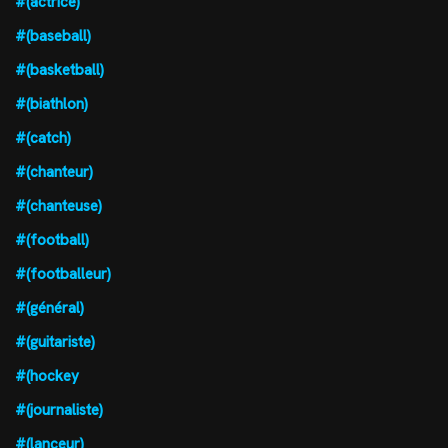
#(actrice)
#(baseball)
#(basketball)
#(biathlon)
#(catch)
#(chanteur)
#(chanteuse)
#(football)
#(footballeur)
#(général)
#(guitariste)
#(hockey
#(journaliste)
#(lanceur)