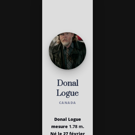
Donal
Logue
CANADA
Donal Logue
mesure
1.78 m
.
Né le 27 février