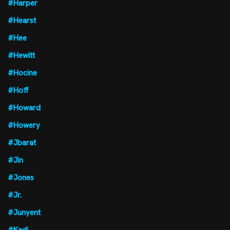
#Harper
#Hearst
#Hee
#Hewitt
#Hocine
#Hoff
#Howard
#Howery
#Jbarat
#Jin
#Jones
#Jr.
#Junyent
#Kadi