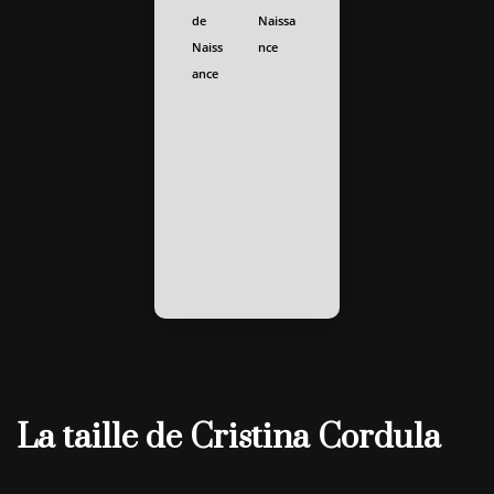
de
Naissa
Naiss
nce
ance
La taille de Cristina Cordula