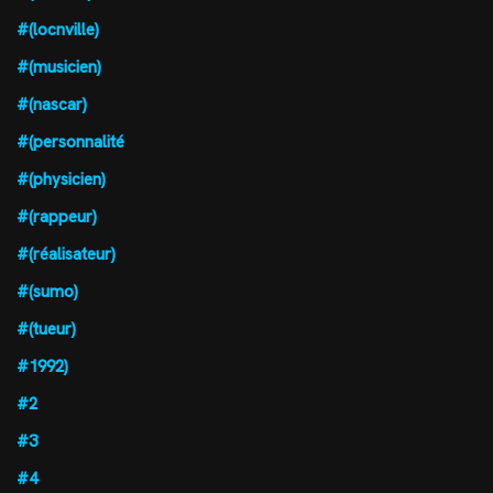
#(locnville)
#(musicien)
#(nascar)
#(personnalité
#(physicien)
#(rappeur)
#(réalisateur)
#(sumo)
#(tueur)
#1992)
#2
#3
#4