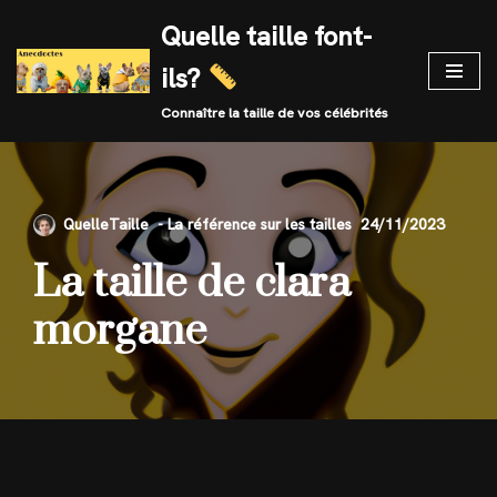
Quelle taille font-
Skip
ils?
to
content
Connaître la taille de vos célébrités
QuelleTaille
24/11/2023
La taille de clara
morgane