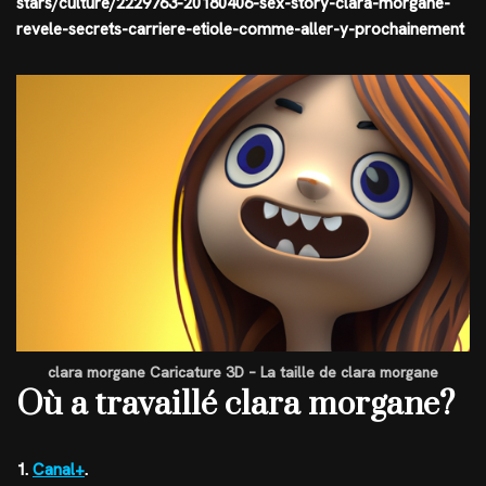
stars/culture/2229763-20180406-sex-story-clara-morgane-
revele-secrets-carriere-etiole-comme-aller-y-prochainement
clara morgane Caricature 3D – La taille de clara morgane
Où a travaillé clara morgane?
1.
Canal+
.