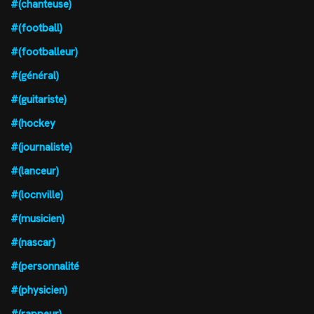
#(chanteuse)
#(football)
#(footballeur)
#(général)
#(guitariste)
#(hockey
#(journaliste)
#(lanceur)
#(locnville)
#(musicien)
#(nascar)
#(personnalité
#(physicien)