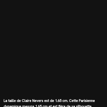
La taille de Claire Nevers est de
1.65 cm
. Cette Parisienne
dynamique mesure
1.65 cm
et est fière de sa silhouette