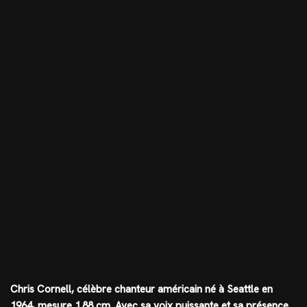
Chris Cornell, célèbre chanteur américain né à Seattle en
1964, mesure
1.88 cm
. Avec sa voix puissante et sa présence