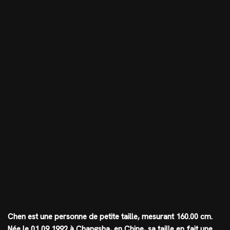
Chen est une personne de petite taille, mesurant
160.00 cm
.
Née le 01 09 1992 à Changsha, en Chine, sa taille en fait une