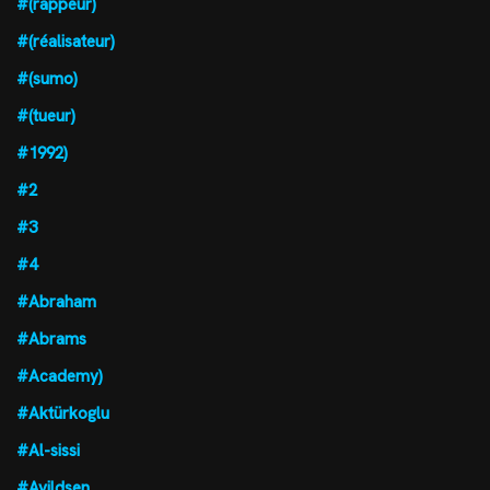
#(rappeur)
#(réalisateur)
#(sumo)
#(tueur)
#1992)
#2
#3
#4
#Abraham
#Abrams
#Academy)
#Aktürkoglu
#Al-sissi
#Avildsen