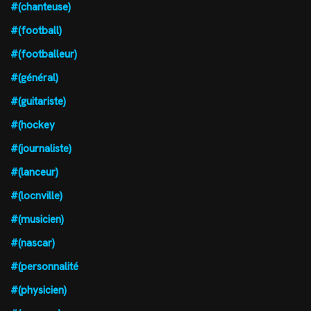
#(chanteuse)
#(football)
#(footballeur)
#(général)
#(guitariste)
#(hockey
#(journaliste)
#(lanceur)
#(locnville)
#(musicien)
#(nascar)
#(personnalité
#(physicien)