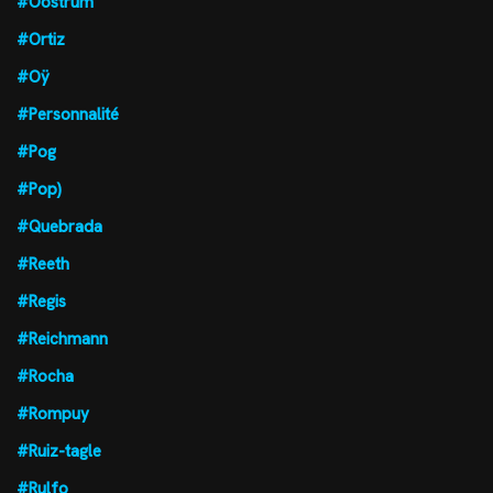
#Oostrum
#Ortiz
#Oÿ
#Personnalité
#Pog
#Pop)
#Quebrada
#Reeth
#Regis
#Reichmann
#Rocha
#Rompuy
#Ruiz-tagle
#Rulfo