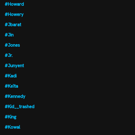
#Howard
#Howery
#Jbarat
#Jin
#Jones
#Jr.
#Junyent
#Kadi
#Keïta
#Kennedy
#Kid__trashed
#King
#Kowal