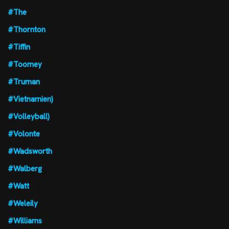
#The
#Thornton
#Tiffin
#Toomey
#Truman
#Vietnamien)
#Volleyball)
#Volonte
#Wadsworth
#Walberg
#Watt
#Weleily
#Williams