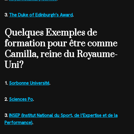
3.
The Duke of Edinburgh’s Award
.
Quelques Exemples de
formation pour être comme
Camilla, reine du Royaume-
Uni?
1.
Sorbonne Université
.
2.
Sciences Po
.
3.
INSEP (Institut National du Sport, de l’Expertise et de la
Performance)
.