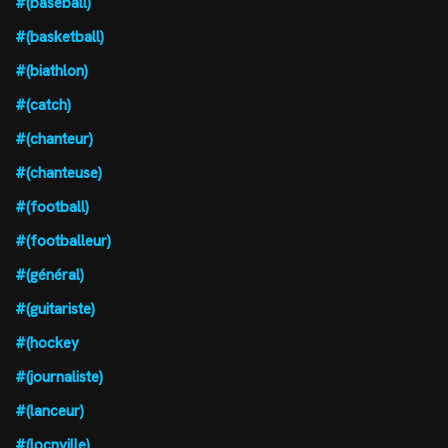
#(baseball)
#(basketball)
#(biathlon)
#(catch)
#(chanteur)
#(chanteuse)
#(football)
#(footballeur)
#(général)
#(guitariste)
#(hockey
#(journaliste)
#(lanceur)
#(locnville)