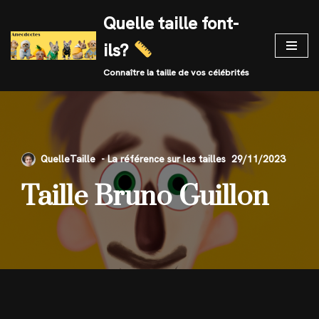
Quelle taille font-
Skip
ils?
to
content
Connaître la taille de vos célébrités
QuelleTaille
29/11/2023
Taille Bruno Guillon