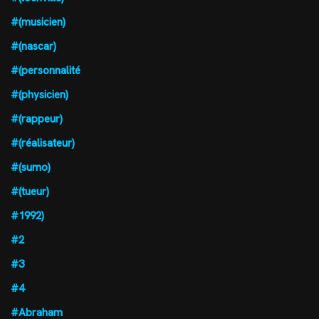
#(musicien)
#(nascar)
#(personnalité
#(physicien)
#(rappeur)
#(réalisateur)
#(sumo)
#(tueur)
#1992)
#2
#3
#4
#Abraham