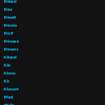
#Hearst
#Hee
#Hewitt
#Hocine
#Hoff
#Howard
#Howery
#Jbarat
#Jin
#Jones
#Jr.
#Junyent
#Kadi