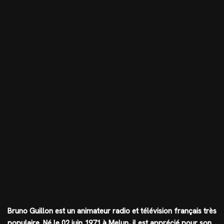
Bruno Guillon est un animateur radio et télévision français très
populaire. Né le 02 juin 1971 à Melun, il est apprécié pour son