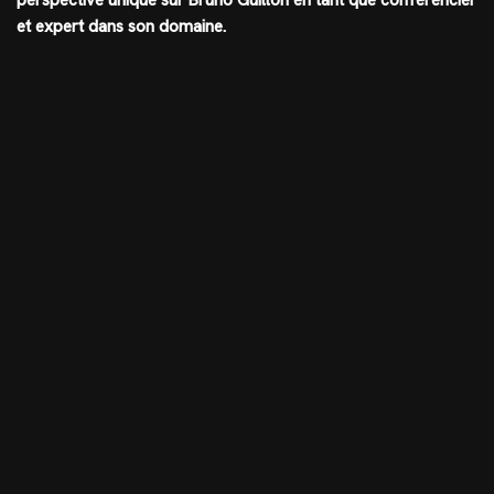
perspective unique sur Bruno Guillon en tant que conférencier
et expert dans son domaine.