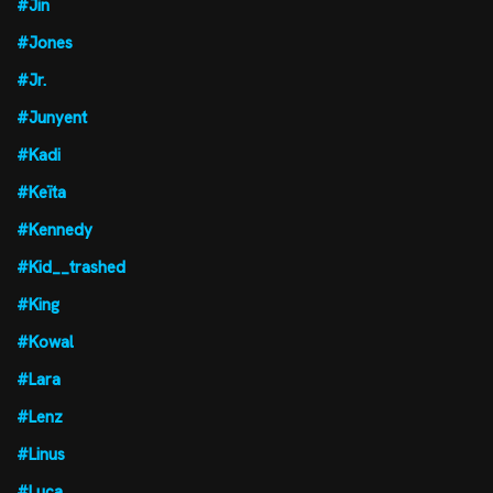
#Jin
#Jones
#Jr.
#Junyent
#Kadi
#Keïta
#Kennedy
#Kid__trashed
#King
#Kowal
#Lara
#Lenz
#Linus
#Luca