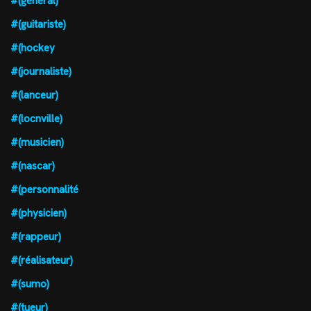
#(général)
#(guitariste)
#(hockey
#(journaliste)
#(lanceur)
#(locnville)
#(musicien)
#(nascar)
#(personnalité
#(physicien)
#(rappeur)
#(réalisateur)
#(sumo)
#(tueur)