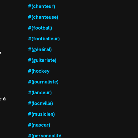
#(chanteur)
#(chanteuse)
#(football)
#(footballeur)
#(général)
e
#(guitariste)
#(hockey
#(journaliste)
#(lanceur)
e à
#(locnville)
#(musicien)
#(nascar)
#(personnalité