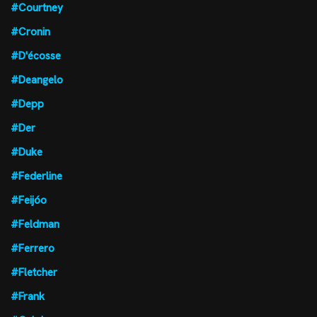
#Courtney
#Cronin
#D'écosse
#Deangelo
#Depp
#Der
#Duke
#Federline
#Feijóo
#Feldman
#Ferrero
#Fletcher
#Frank