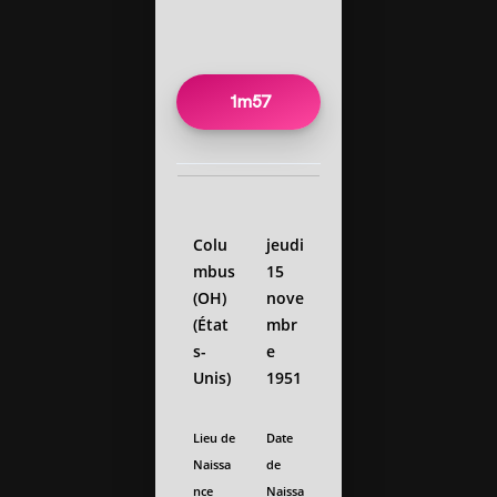
1m57
Colu
jeudi
mbus
15
(OH)
nove
(État
mbr
s-
e
Unis)
1951
Lieu de
Date
Naissa
de
nce
Naissa