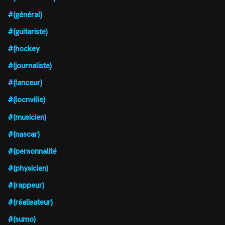
#(général)
#(guitariste)
#(hockey
#(journaliste)
#(lanceur)
#(locnville)
#(musicien)
#(nascar)
#(personnalité
#(physicien)
#(rappeur)
#(réalisateur)
#(sumo)