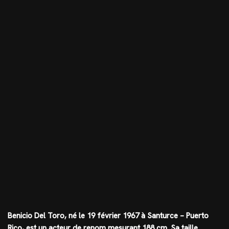
Benicio Del Toro, né le 19 février 1967 à Santurce – Puerto
Rico, est un acteur de renom mesurant
188 cm
. Sa taille