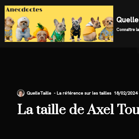
Skip
Quelle 
to
Connaître la
content
QuelleTaille
18/02/2024
La taille de Axel T