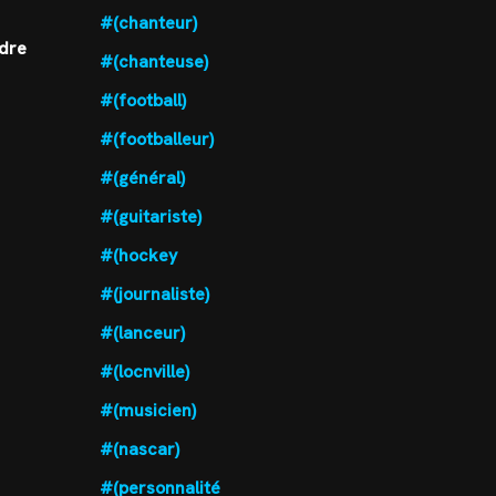
#(chanteur)
ndre
#(chanteuse)
#(football)
#(footballeur)
#(général)
#(guitariste)
#(hockey
#(journaliste)
#(lanceur)
#(locnville)
#(musicien)
#(nascar)
#(personnalité