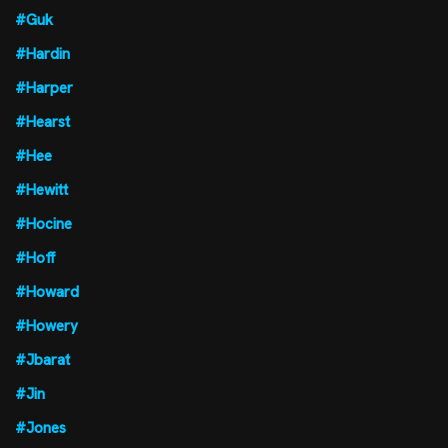
#Guk
#Hardin
#Harper
#Hearst
#Hee
#Hewitt
#Hocine
#Hoff
#Howard
#Howery
#Jbarat
#Jin
#Jones