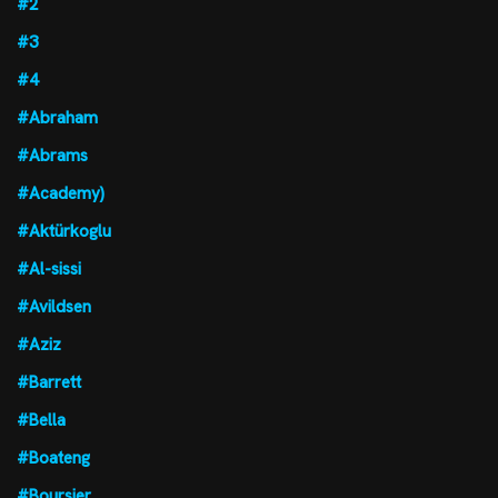
#2
#3
#4
#Abraham
#Abrams
#Academy)
#Aktürkoglu
#Al-sissi
#Avildsen
#Aziz
#Barrett
#Bella
#Boateng
#Boursier