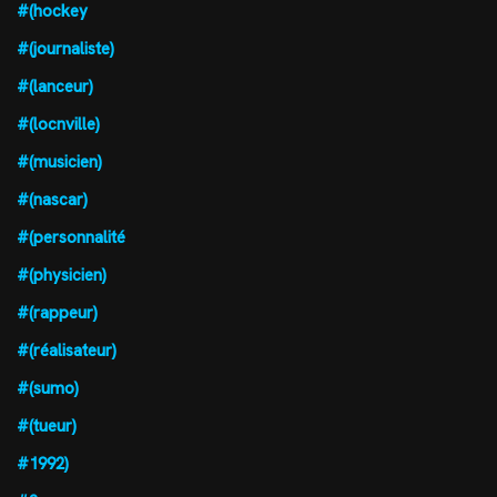
#(hockey
#(journaliste)
#(lanceur)
#(locnville)
#(musicien)
#(nascar)
#(personnalité
#(physicien)
#(rappeur)
#(réalisateur)
#(sumo)
#(tueur)
#1992)