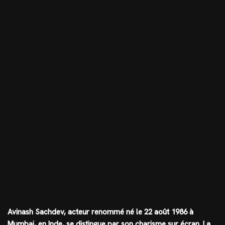
Avinash Sachdev, acteur renommé né le 22 août 1986 à
Mumbai, en Inde, se distingue par son charisme sur écran. La