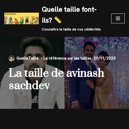
Quelle taille font-
Skip
ils?
to
content
Connaître la taille de vos célébrités
QuelleTaille
29/11/2023
La taille de avinash
sachdev