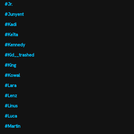
#Jr.
#Junyent
#Kadi
#Keïta
#Kennedy
#Kid__trashed
#King
#Kowal
#Lara
#Lenz
#Linus
#Luca
#Martin