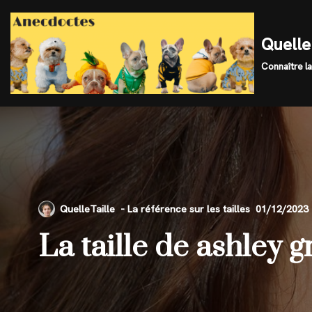
Skip
Quelle 
to
Connaître la
content
QuelleTaille
01/12/2023
La taille de ashley 