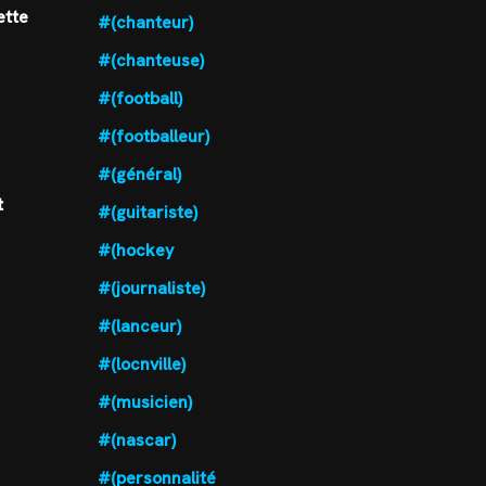
ette
#(chanteur)
#(chanteuse)
#(football)
#(footballeur)
#(général)
t
#(guitariste)
#(hockey
#(journaliste)
#(lanceur)
#(locnville)
#(musicien)
#(nascar)
#(personnalité