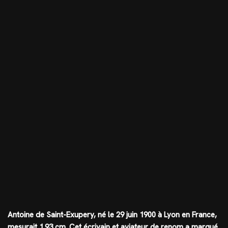
Antoine de Saint-Exupery, né le 29 juin 1900 à Lyon en France,
mesurait
1.93 cm
. Cet écrivain et aviateur de renom a marqué