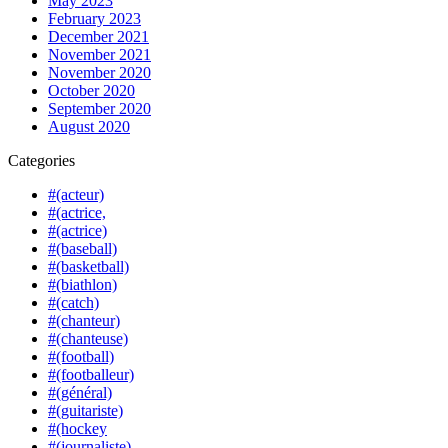
May 2023
February 2023
December 2021
November 2021
November 2020
October 2020
September 2020
August 2020
Categories
#(acteur)
#(actrice,
#(actrice)
#(baseball)
#(basketball)
#(biathlon)
#(catch)
#(chanteur)
#(chanteuse)
#(football)
#(footballeur)
#(général)
#(guitariste)
#(hockey
#(journaliste)