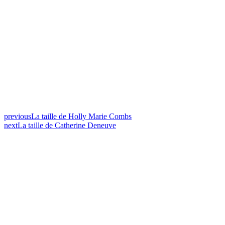
previous
La taille de Holly Marie Combs
next
La taille de Catherine Deneuve