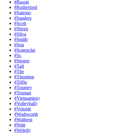
#Russie
#Rutherford
#Salerno
#Sanders
#Scott
#Sheen
#Silva
#Smith
#Son
#Sonenclar
#Sr.
#Stegen
#Taft
#The
#Thornton
#Tiffin
#Toomey
#Truman
#Vietnamien)
#Volleyball)
#Volonte
#Wadsworth
#Walberg
#Watt
#Weleily