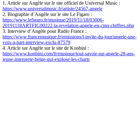
1. Article sur Angèle sur le site officiel de Universal Music :
https://www.universalmusic.fr/artiste/24567-angele
2. Biographie d’Angèle sur le site Le Figaro :
https://www.lefigaro.fr/musique/2019/11/18/03006-
20191118ARTFIG00222-la-revelation-angele-en-cinq-chiffres.php
3. Interview d’Angèle pour Radio France :
https://www.francemusique.fr/emissions/l-invite-du-jour/angele-une-
voix-a-part-interview-exclu-87579
4. Article sur Angèle sur le site de Konbini :
https://www.konbini.com/fr/musique/tout-savoir-sur-angele-28-ans-
jeune-interprete-belge-qui-explose-les-charts