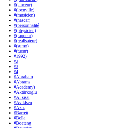
#(lanceur)
#(locnville)
#(musicien)
#(nascar)
#(personnalité
#(physicien)
#(rappeur)
#(réalisateur)
#(sumo)
#(tueur)
#1992)
#2
#3
#4
#Abraham
#Abrams
#Academy)
#Aktürkoglu
#Al-sissi
#Avildsen
#Aziz
#Barrett
#Bella
#Boateng