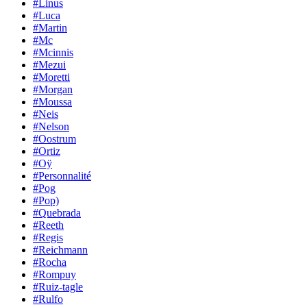
#Linus
#Luca
#Martin
#Mc
#Mcinnis
#Mezui
#Moretti
#Morgan
#Moussa
#Neis
#Nelson
#Oostrum
#Ortiz
#Oÿ
#Personnalité
#Pog
#Pop)
#Quebrada
#Reeth
#Regis
#Reichmann
#Rocha
#Rompuy
#Ruiz-tagle
#Rulfo