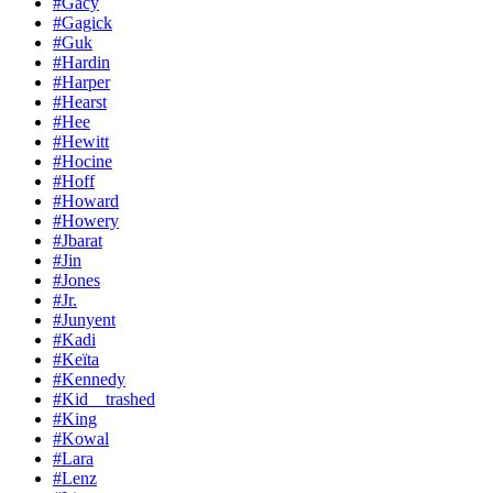
#Gacy
#Gagick
#Guk
#Hardin
#Harper
#Hearst
#Hee
#Hewitt
#Hocine
#Hoff
#Howard
#Howery
#Jbarat
#Jin
#Jones
#Jr.
#Junyent
#Kadi
#Keïta
#Kennedy
#Kid__trashed
#King
#Kowal
#Lara
#Lenz