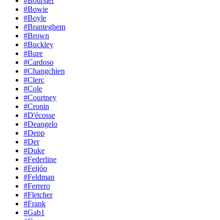
#Boursier
#Bowie
#Boyle
#Branteghem
#Brown
#Buckley
#Bure
#Cardoso
#Changchien
#Clerc
#Cole
#Courtney
#Cronin
#D'écosse
#Deangelo
#Depp
#Der
#Duke
#Federline
#Feijóo
#Feldman
#Ferrero
#Fletcher
#Frank
#Gab1