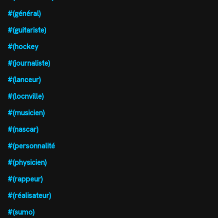
#(général)
#(guitariste)
#(hockey
#(journaliste)
#(lanceur)
#(locnville)
#(musicien)
#(nascar)
#(personnalité
#(physicien)
#(rappeur)
#(réalisateur)
#(sumo)