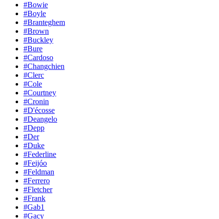
#Bowie
#Boyle
#Branteghem
#Brown
#Buckley
#Bure
#Cardoso
#Changchien
#Clerc
#Cole
#Courtney
#Cronin
#D'écosse
#Deangelo
#Depp
#Der
#Duke
#Federline
#Feijóo
#Feldman
#Ferrero
#Fletcher
#Frank
#Gab1
#Gacy