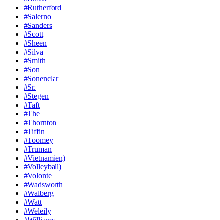
#Rutherford
#Salerno
#Sanders
#Scott
#Sheen
#Silva
#Smith
#Son
#Sonenclar
#Sr.
#Stegen
#Taft
#The
#Thornton
#Tiffin
#Toomey
#Truman
#Vietnamien)
#Volleyball)
#Volonte
#Wadsworth
#Walberg
#Watt
#Weleily
#Williams