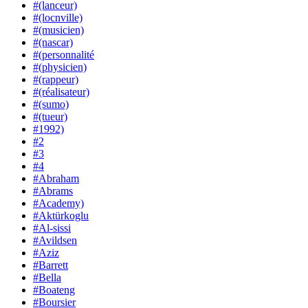
#(lanceur)
#(locnville)
#(musicien)
#(nascar)
#(personnalité
#(physicien)
#(rappeur)
#(réalisateur)
#(sumo)
#(tueur)
#1992)
#2
#3
#4
#Abraham
#Abrams
#Academy)
#Aktürkoglu
#Al-sissi
#Avildsen
#Aziz
#Barrett
#Bella
#Boateng
#Boursier