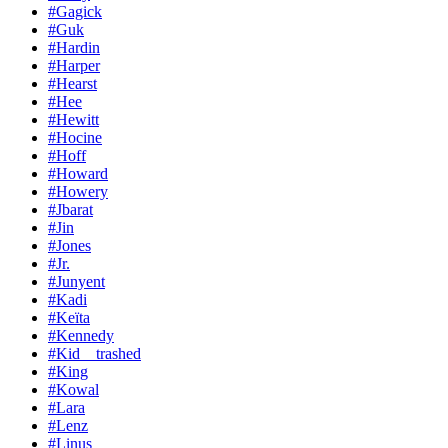
#Gagick
#Guk
#Hardin
#Harper
#Hearst
#Hee
#Hewitt
#Hocine
#Hoff
#Howard
#Howery
#Jbarat
#Jin
#Jones
#Jr.
#Junyent
#Kadi
#Keïta
#Kennedy
#Kid__trashed
#King
#Kowal
#Lara
#Lenz
#Linus