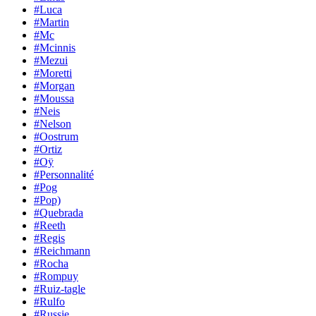
#Luca
#Martin
#Mc
#Mcinnis
#Mezui
#Moretti
#Morgan
#Moussa
#Neis
#Nelson
#Oostrum
#Ortiz
#Oÿ
#Personnalité
#Pog
#Pop)
#Quebrada
#Reeth
#Regis
#Reichmann
#Rocha
#Rompuy
#Ruiz-tagle
#Rulfo
#Russie