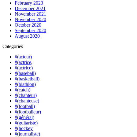
February 2023
December 2021
November 2021
November 2020
October 2020
September 2020
August 2020
Categories
#(acteur)
#(actrice,
#(actrice)
#(baseball)
#(basketball)
#(biathlon)
#(catch)
#(chanteur)
#(chanteuse)
#(football)
#(footballeur)
#(général)
#(guitariste)
#(hockey
#(journaliste)