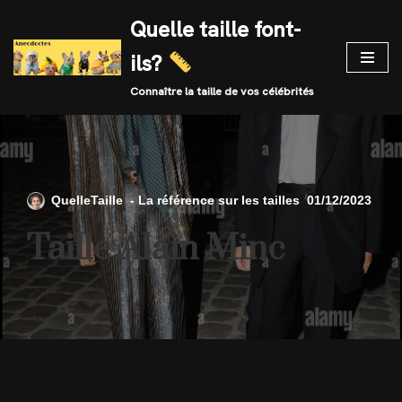
Quelle taille font-
Skip
ils?
to
content
Connaître la taille de vos célébrités
QuelleTaille
01/12/2023
Taille Alain Minc