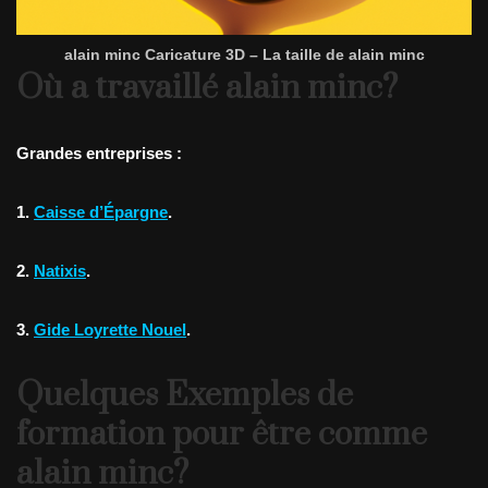
alain minc Caricature 3D – La taille de alain minc
Où a travaillé alain minc?
Grandes entreprises :
1.
Caisse d’Épargne
.
2.
Natixis
.
3.
Gide Loyrette Nouel
.
Quelques Exemples de
formation pour être comme
alain minc?