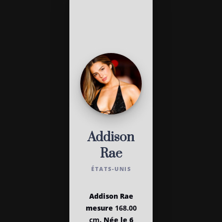
Addison
Rae
ÉTATS-UNIS
Addison Rae
mesure
168.00
cm
. Née le 6