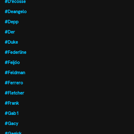
#D'écosse
#Deangelo
#Depp
#Der
#Duke
#Federline
#Feijóo
#Feldman
#Ferrero
#Fletcher
#Frank
#Gab1
#Gacy
#Gagick