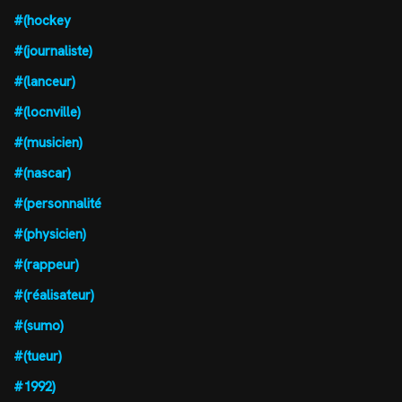
#(hockey
#(journaliste)
#(lanceur)
#(locnville)
#(musicien)
#(nascar)
#(personnalité
#(physicien)
#(rappeur)
#(réalisateur)
#(sumo)
#(tueur)
#1992)