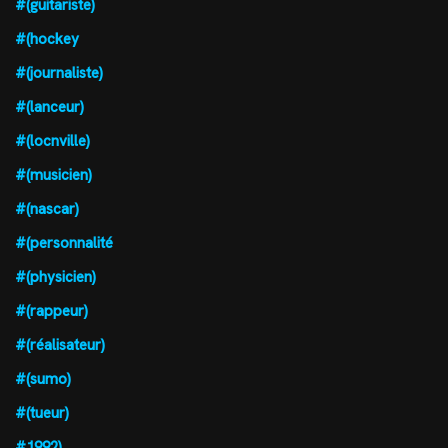
#(guitariste)
#(hockey
#(journaliste)
#(lanceur)
#(locnville)
#(musicien)
#(nascar)
#(personnalité
#(physicien)
#(rappeur)
#(réalisateur)
#(sumo)
#(tueur)
#1992)