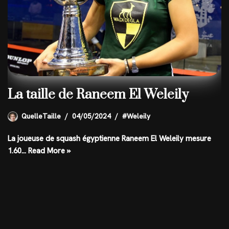
La taille de Raneem El Weleily
QuelleTaille
04/05/2024
#Weleily
La joueuse de squash égyptienne Raneem El Weleily mesure
1.60…
Read More »