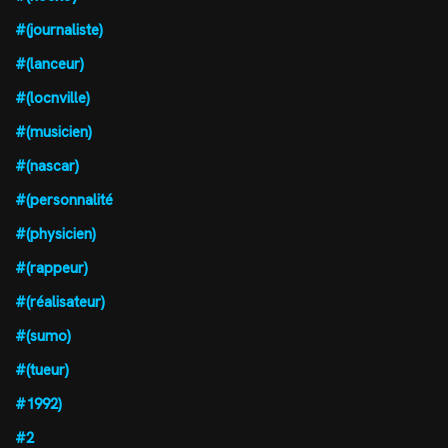
#(journaliste)
#(lanceur)
#(locnville)
#(musicien)
#(nascar)
#(personnalité
#(physicien)
#(rappeur)
#(réalisateur)
#(sumo)
#(tueur)
#1992)
#2