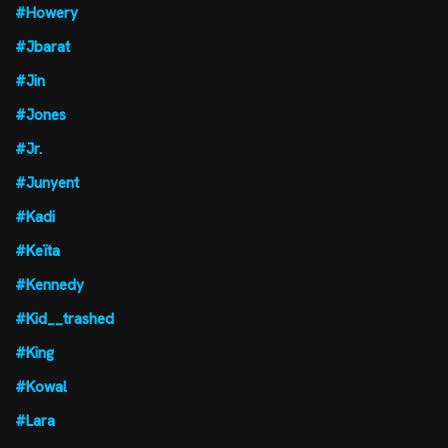
#Howery
#Jbarat
#Jin
#Jones
#Jr.
#Junyent
#Kadi
#Keïta
#Kennedy
#Kid__trashed
#King
#Kowal
#Lara