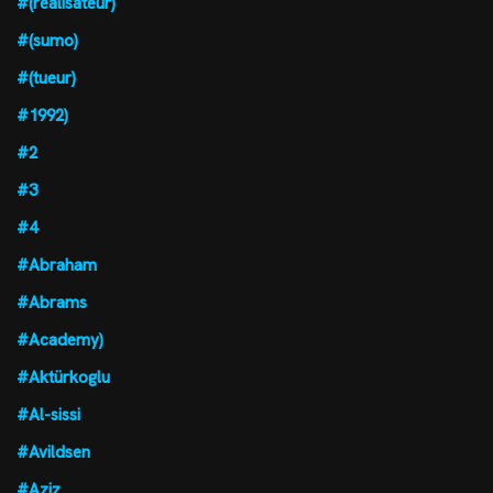
#(réalisateur)
#(sumo)
#(tueur)
#1992)
#2
#3
#4
#Abraham
#Abrams
#Academy)
#Aktürkoglu
#Al-sissi
#Avildsen
#Aziz