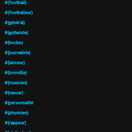
#(football)
#(footballeur)
#(général)
#(guitariste)
#(hockey
#(journaliste)
#(lanceur)
#(locnville)
#(musicien)
#(nascar)
#(personnalité
#(physicien)
#(rappeur)