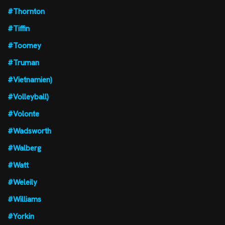
#Thornton
#Tiffin
#Toomey
#Truman
#Vietnamien)
#Volleyball)
#Volonte
#Wadsworth
#Walberg
#Watt
#Weleily
#Williams
#Yorkin