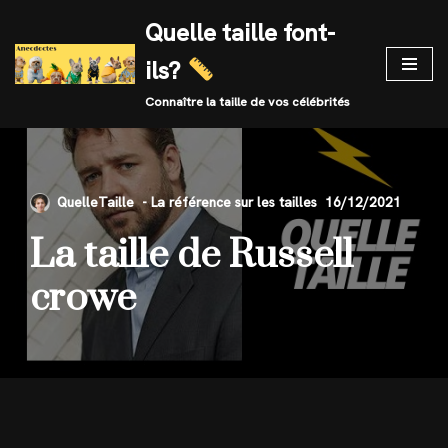
Quelle taille font-
Skip
ils?
to
content
Connaître la taille de vos célébrités
QuelleTaille
16/12/2021
La taille de Russell
crowe