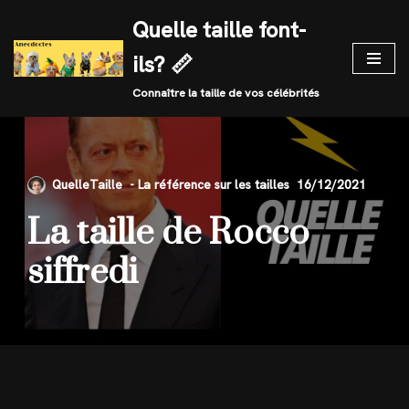
Quelle taille font-
Skip
ils? 📏
to
content
Connaître la taille de vos célébrités
QuelleTaille
16/12/2021
La taille de Rocco
siffredi