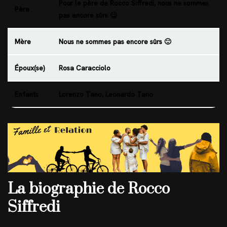
Pour le père de Rocco Siffredi, nous ne sommes
Père
pas encore sûrs 😉
Mère
Nous ne sommes pas encore sûrs 🙂
Époux(se)
Rosa Caracciolo
Enfants
Lorenzo Tano, Leonardo Tano
La biographie de Rocco
Siffredi