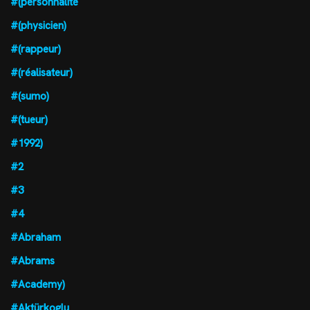
#(personnalité
#(physicien)
#(rappeur)
#(réalisateur)
#(sumo)
#(tueur)
#1992)
#2
#3
#4
#Abraham
#Abrams
#Academy)
#Aktürkoglu