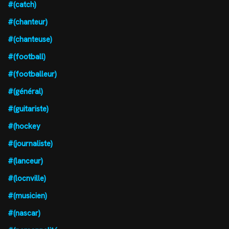
#(catch)
#(chanteur)
#(chanteuse)
#(football)
#(footballeur)
#(général)
#(guitariste)
#(hockey
#(journaliste)
#(lanceur)
#(locnville)
#(musicien)
#(nascar)