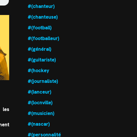
#(chanteur)
#(chanteuse)
#(football)
#(footballeur)
#(général)
#(guitariste)
#(hockey
#(journaliste)
#(lanceur)
#(locnville)
 les
#(musicien)
#(nascar)
ement
#(personnalité