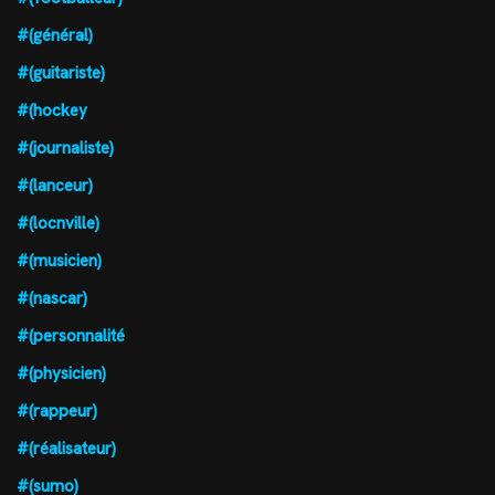
#(général)
#(guitariste)
#(hockey
#(journaliste)
#(lanceur)
#(locnville)
#(musicien)
#(nascar)
#(personnalité
#(physicien)
#(rappeur)
#(réalisateur)
#(sumo)