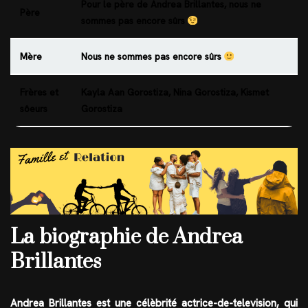
Pour le père de Andrea Brillantes, nous ne
Père
sommes pas encore sûrs
Mère
Nous ne sommes pas encore sûrs
Frères et
Kayla Aan Gorostiza, Nina Gorostiza, Kismet
sôeurs
Gorostiza
La biographie de Andrea
Brillantes
Andrea Brillantes est une célèbrité
actrice-de-television
, qui