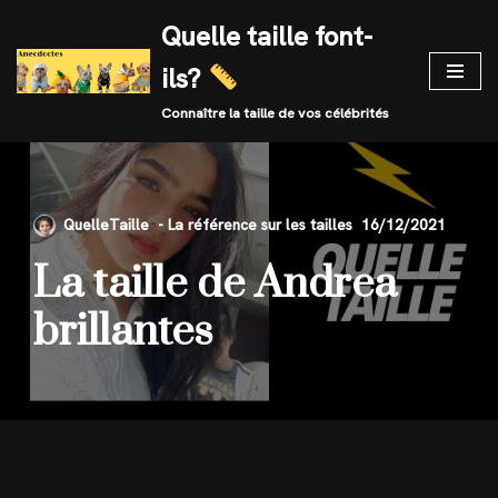
Quelle taille font-
Skip
ils?
to
content
Connaître la taille de vos célébrités
QuelleTaille
16/12/2021
La taille de Andrea
brillantes