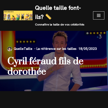
Quelle taille font-
Skip
ils?
to
content
Connaître la taille de vos célébrités
QuelleTaille
18/05/2023
Cyril féraud fils de
dorothée