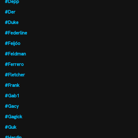
#Depp
#Der
#Duke
#Federline
#Feijóo
#Feldman
#Ferrero
#Fletcher
#Frank
#Gab1
#Gacy
#Gagick
#Guk
#Hardin