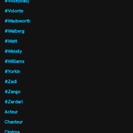
#Volleyball)
#Volonte
#Wadsworth
#Walberg
#Watt
#Weleily
#Williams
#Yorkin
#Zadi
#Zango
#Zardari
Acteur
Chanteur
Cinéma